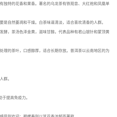
有独特的花香和果香。著名的乌龙茶有铁观音、大红袍和凤凰单
要是自然萎凋和干燥。白茶味道清淡，适合喜欢清香的人群。
发酵，茶汤色泽金黄，滋味甘醇。代表品种有君山银针和蒙顶黄
处理的茶叶，口感醇厚，适合长期存放。普洱茶以云南地区的为
人群。
助于提高免疫力。
感受到欢迎；碧螺春则以其花香浓郁而著称。